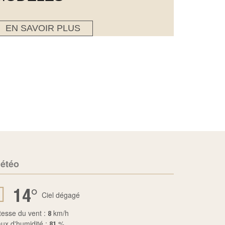
EN SAVOIR PLUS
étéo
°
14
Ciel dégagé
tesse du vent :
km/h
8
ux d'humidité :
%