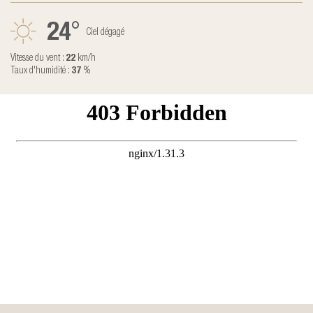
24
°
Ciel dégagé
Vitesse du vent :
22
km/h
Taux d'humidité :
37
%