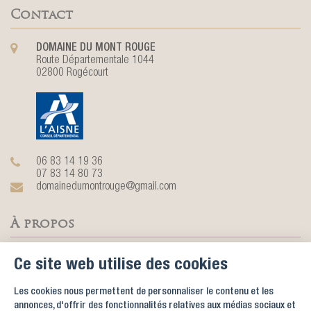
Contact
DOMAINE DU MONT ROUGE
Route Départementale 1044
02800 Rogécourt
06 83 14 19 36
07 83 14 80 73
domainedumontrouge@gmail.com
À propos
Avec son château du XIXème entouré d’un parc clôturé de huit
Ce site web utilise des cookies
hectares, ses salles de réception et ses chambres d'hôtes, le Domaine
du Mont Rouge vous accueille pour l'organisation de tout type
Les cookies nous permettent de personnaliser le contenu et les
d'événement.
annonces, d'offrir des fonctionnalités relatives aux médias sociaux et