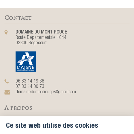
Contact
DOMAINE DU MONT ROUGE
Route Départementale 1044
02800 Rogécourt
06 83 14 19 36
07 83 14 80 73
domainedumontrouge@gmail.com
À propos
Avec son château du XIXème entouré d’un parc clôturé de huit
Ce site web utilise des cookies
hectares, ses salles de réception et ses chambres d'hôtes, le Domaine
du Mont Rouge vous accueille pour l'organisation de tout type