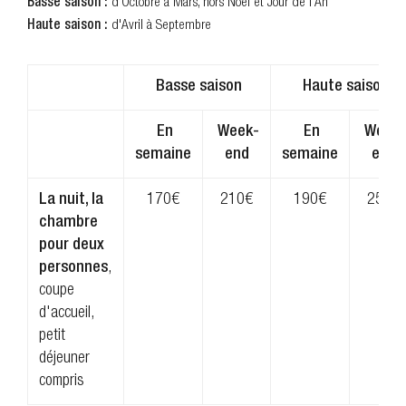
Basse saison :
d'Octobre à Mars, hors Noël et Jour de l'An
Haute saison :
d'Avril à Septembre
Basse saison
Haute saison
En
Week-
En
Week-
semaine
end
semaine
end
La nuit, la
170€
210€
190€
250€
chambre
pour deux
personnes
,
coupe
d'accueil,
petit
déjeuner
compris