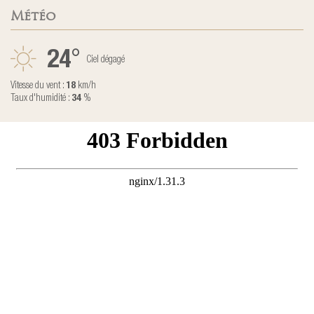
Météo
24
°
Ciel dégagé
Vitesse du vent :
18
km/h
Taux d'humidité :
34
%